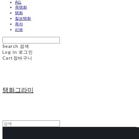
ALL
족탱화
탱화
칠보탱화
족자
리뷰
Search
검색
Log In
로그인
Cart
장바구니
탱화그라미