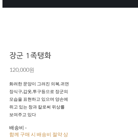
장군 1족탱화
120,000원
화려한 문양이 그려진 의복,귀면
장식구,갑옷,투구등으로 장군의
모습을 표현하고 있으며 양손에
쥐고 있는 창과 칼로써 위상를
보여주고 있다
배송비
-
함께 구매 시 배송비 절약 상