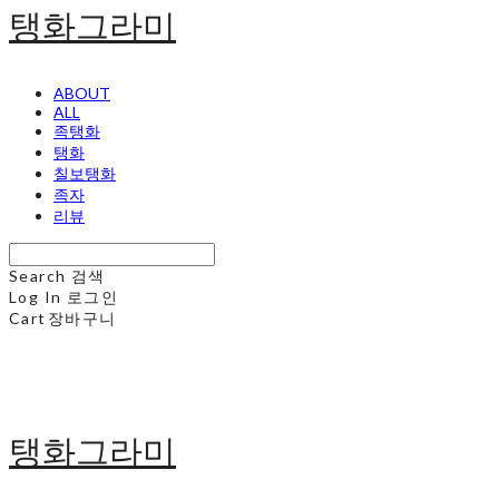
탱화그라미
ABOUT
ALL
족탱화
탱화
칠보탱화
족자
리뷰
Search
검색
Log In
로그인
Cart
장바구니
탱화그라미