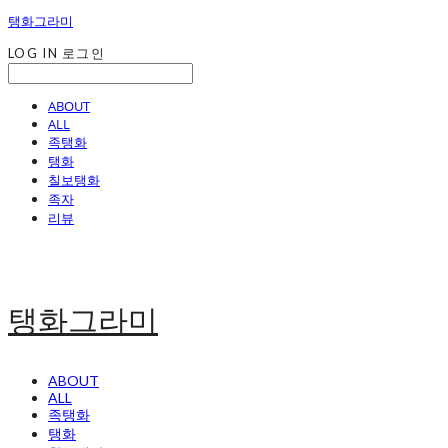
탱화그라미
LOG IN
로그인
ABOUT
ALL
족탱화
탱화
칠보탱화
족자
리뷰
탱화그라미
ABOUT
ALL
족탱화
탱화