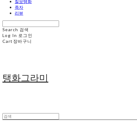
칠보탱화
족자
리뷰
Search
검색
Log In
로그인
Cart
장바구니
탱화그라미