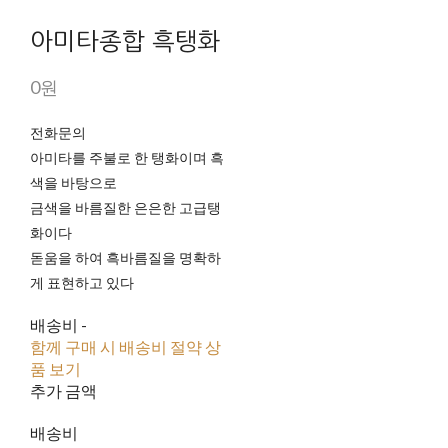
아미타종합 흑탱화
0원
전화문의
아미타를 주불로 한 탱화이며 흑
색을 바탕으로
금색을 바름질한 은은한 고급탱
화이다
돋움을 하여 흑바름질을 명확하
게 표현하고 있다
배송비
-
함께 구매 시 배송비 절약 상
품 보기
추가 금액
배송비