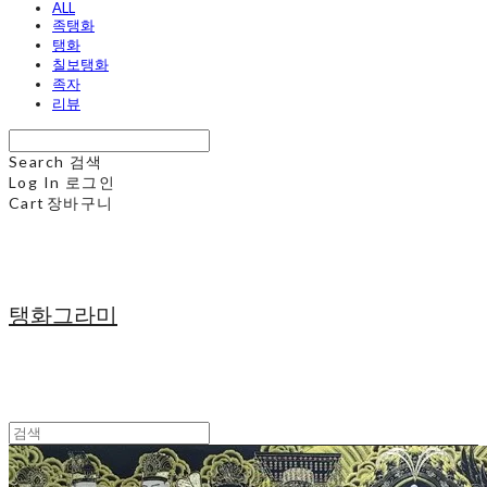
ALL
족탱화
탱화
칠보탱화
족자
리뷰
Search
검색
Log In
로그인
Cart
장바구니
탱화그라미