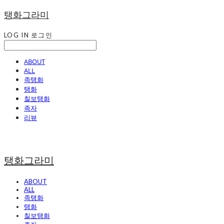
탱화그라미
LOG IN
로그인
ABOUT
ALL
족탱화
탱화
칠보탱화
족자
리뷰
탱화그라미
ABOUT
ALL
족탱화
탱화
칠보탱화